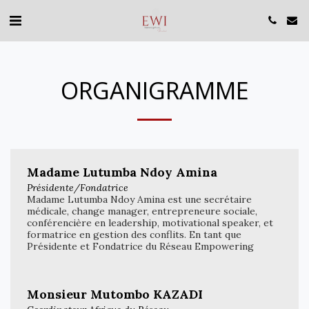
ORGANIGRAMME
Madame Lutumba Ndoy Amina
Présidente/Fondatrice
Madame Lutumba Ndoy Amina est une secrétaire
médicale, change manager, entrepreneure sociale,
conférencière en leadership, motivational speaker, et
formatrice en gestion des conflits. En tant que
Présidente et Fondatrice du Réseau Empowering
Women International et de Mamans Soloeotp ASBL,
elle se consacre pleinement à l’autonomisation des
femmes. Elle est également Présidente de Femme
Monsieur Mutombo KAZADI
Noire Femme Africaine ONGD en République
Démocratique du Congo, Ambassadrice de la Jeune