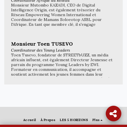
Coordinateur Afrique du Réseau
Chambre Internationale du Congo RDC, et mentor
Monsieur Mutombo KAZADI, CEO de Digital
dans le cadre du partenariat avec l'UNICEF, où elle
Intelligence Origin, est également trésorier du
soutient activement le développement des jeunes
Réseau Empowering Women International et
talents à travers des programmes dédiés.
Coordinateur de Mamans Soloeotop ASBL pour
l'Afrique. En tant que membre clé, il s'engage
activement dans diverses initiatives visant à
promouvoir le leadership féminin et l'autonomisation
des femmes, en mettant son expertise au service du
Monsieur Toen TUSEVO
changement social et économique sur le continent.
Coordinateur des Young Leaders
Toen Tusevo, fondateur de STREETbUZZ, un média
africain influent, est également Directeur Jeunesse et
parrain du programme Young Leaders by EWI.
Formateur en communication, il accompagne et
soutient activement les jeunes femmes dans leur
développement personnel et professionnel. Grâce à
son expertise, il les aide à affiner leurs compétences
en communication et à se positionner en tant que
leaders influents dans leurs communautés.
Accueil
À Propos
LES 5 HORIZONS
Plus